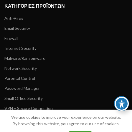
ΚΑΤΗΓΟΡΊΕΣ ΠΡΟΪΌΝΤΩΝ
Anti-Virus
Email Security
Firewall
Internet Security
Malware/Ransomware
Network Security
Parental Control
Password Manager
Small Office Security
VPN – Secure Connection
We use cookies to improve your experience on our website.
ΕΠΙΧΕΙΡΗΜΑΤΙΚΑ ΠΡΟΪΟΝΤΑ
By browsing this website, you agree to our use of cookies.