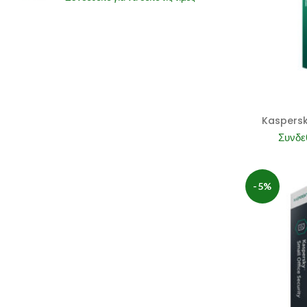
Kaspersk
Συνδεθ
-5%