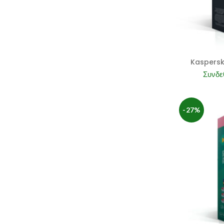
Kaspersk
Συνδεθ
-27%