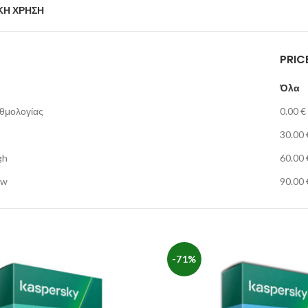
ΚΗ ΧΡΗΣΗ
PRICE
Όλα
θμολογίας
0.00
€
30.00
gh
60.00
ow
90.00
-71%