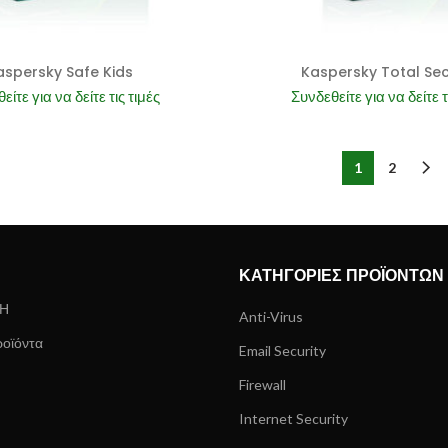
aspersky Safe Kids
Kaspersky Total Sec
είτε για να δείτε τις τιμές
Συνδεθείτε για να δείτε τ
1
2
ΚΑΤΗΓΟΡΊΕΣ ΠΡΟΪΌΝΤΩΝ
ΣΗ
Anti-Virus
ροϊόντα
Email Security
Firewall
Internet Security