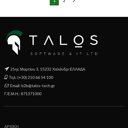
1
2
25ης Μαρτίου 3, 15232 Χαλάνδρι ΕΛΛΑΔΑ
Τηλ: (+30) 210 66 54 100
Email: b2b@talos-tech.gr
Γ.Ε.Μ.Η.: 871371000
ΑΡΧΙΚΗ